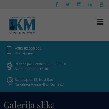
+381 62 550 665
Pozovite nas!
Ponedeljak - Petak: 07:00 - 22:00
Subota: 08:00 - 16:00
Šumadijska 15, Novi Sad
Narodnog Fronta 49a, Novi Sad
Galerija slika